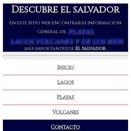
Descubre el salvador
En este sitio web encontrarás informacion
playas,
general de
lagos,volcanes y de los ríos
más importantes de
El Salvador.
Inicio
Lagos
Playas
Volcanes
Contacto