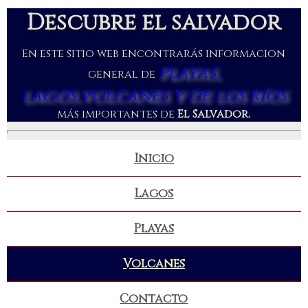
Descubre el salvador
En este sitio web encontrarás informacion
playas,
general de
lagos,volcanes y de los ríos
más importantes de
El Salvador.
Inicio
Lagos
Playas
Volcanes
Contacto